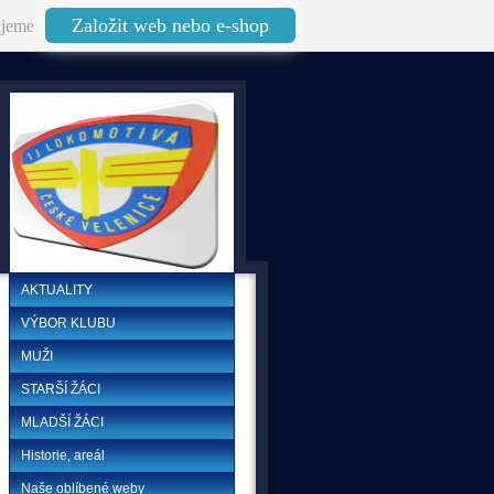
Založit web nebo e-shop
jeme
AKTUALITY
VÝBOR KLUBU
MUŽI
STARŠÍ ŽÁCI
MLADŠÍ ŽÁCI
Historie‚ areál
Naše oblíbené weby