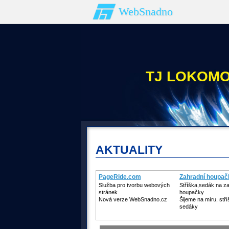
WebSnadno
TJ LOKOMO
AKTUALITY
PageRide.com
Zahradní houpačky
Služba pro tvorbu webových
Stříška,sedák na z
stránek
houpačky
Nová verze WebSnadno.cz
Šijeme na míru, stří
sedáky