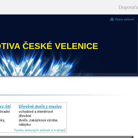
Doporuču
Mapa stránek
TIVA ČESKÉ VELENICE
, šití
Dřevěné dveře z masívu
ahradní
vchodové a interiérové
dřevěné
šky,
dveře, zakázková výroba
nábytku
Tvorba webových stránek a e-shopů